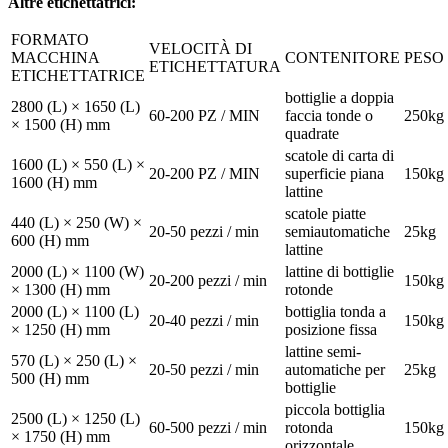
Altre etichettatrici:
FORMATO
VELOCITÀ DI
MACCHINA
CONTENITORE
PESO
ETICHETTATURA
ETICHETTATRICE
bottiglie a doppia
2800 (L) × 1650 (L)
60-200 PZ / MIN
faccia tonde o
250kg
× 1500 (H) mm
quadrate
scatole di carta di
1600 (L) × 550 (L) ×
20-200 PZ / MIN
superficie piana
150kg
1600 (H) mm
lattine
scatole piatte
440 (L) × 250 (W) ×
20-50 pezzi / min
semiautomatiche
25kg
600 (H) mm
lattine
2000 (L) × 1100 (W)
lattine di bottiglie
20-200 pezzi / min
150kg
× 1300 (H) mm
rotonde
2000 (L) × 1100 (L)
bottiglia tonda a
20-40 pezzi / min
150kg
× 1250 (H) mm
posizione fissa
lattine semi-
570 (L) × 250 (L) ×
20-50 pezzi / min
automatiche per
25kg
500 (H) mm
bottiglie
piccola bottiglia
2500 (L) × 1250 (L)
60-500 pezzi / min
rotonda
150kg
× 1750 (H) mm
orizzontale