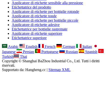
Applicatore di etichette sensibile alla pressione
Etichettatrice del prodotto
Applicatore di etichette per bottiglie rotonde
Applicatore di etichette tonde
Applicatore di etichette per bottiglie piccole
Applicatore di etichette adesive
Etichettatrice per bottiglie rastremate
Applicatore di etichette superiore
Etichettatrice superiore
Arabic
English
French
German
Italian
Japanese
Persian
Portuguese
Russian
Spanish
Turkish
Thai
Copyright © Shanghai BaZhou Industrial Co., Ltd. Tutti i diritti
riservati.
Supportato da: Hangheng.cc |
Sitemap XML