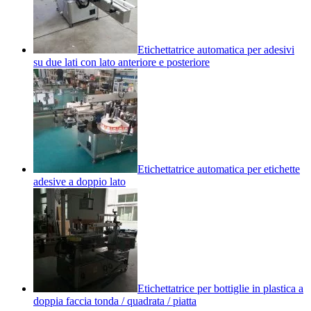
Etichettatrice automatica per adesivi
su due lati con lato anteriore e posteriore
Etichettatrice automatica per etichette
adesive a doppio lato
Etichettatrice per bottiglie in plastica a
doppia faccia tonda / quadrata / piatta