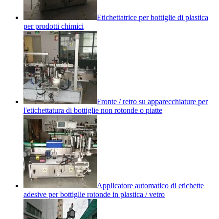
Etichettatrice per bottiglie di plastica
per prodotti chimici
Fronte / retro su apparecchiature per
l'etichettatura di bottiglie non rotonde o piatte
Applicatore automatico di etichette
adesive per bottiglie rotonde in plastica / vetro