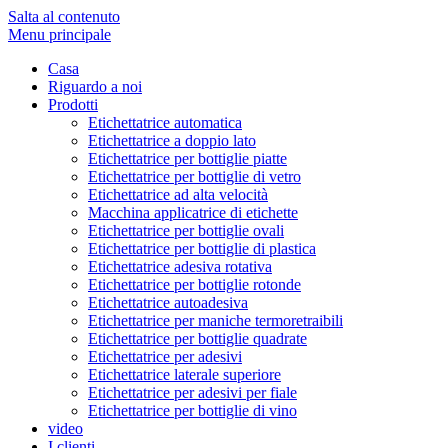
Salta al contenuto
Menu principale
Casa
Riguardo a noi
Prodotti
Etichettatrice automatica
Etichettatrice a doppio lato
Etichettatrice per bottiglie piatte
Etichettatrice per bottiglie di vetro
Etichettatrice ad alta velocità
Macchina applicatrice di etichette
Etichettatrice per bottiglie ovali
Etichettatrice per bottiglie di plastica
Etichettatrice adesiva rotativa
Etichettatrice per bottiglie rotonde
Etichettatrice autoadesiva
Etichettatrice per maniche termoretraibili
Etichettatrice per bottiglie quadrate
Etichettatrice per adesivi
Etichettatrice laterale superiore
Etichettatrice per adesivi per fiale
Etichettatrice per bottiglie di vino
video
I clienti