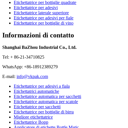
Etichettatrice per bottiglie quadrate
Etichettatrice per adesivi
Etichettatrice laterale superiore
Etichettatrice per adesivi per fiale
Etichettatrice per bottiglie di vino
Informazioni di contatto
Shanghai BaZhou Industrial Co., Ltd.
Tel: + 86-21-34710825
WhatsApp: +86-18912389279
E-mail:
info@vkpak.com
Etichettatrice per adesivi a fiala
Etichettatrici automatiche
Etichettatrice automatica per sacchetti
Etichettatrice automatica per scatole
Etichettatrice per sacchetti
Etichettatrice per bottiglie di birra
Migliore etichettatrice
Etichettatrice Bopp
Applicatore di etichette Bottle Matic