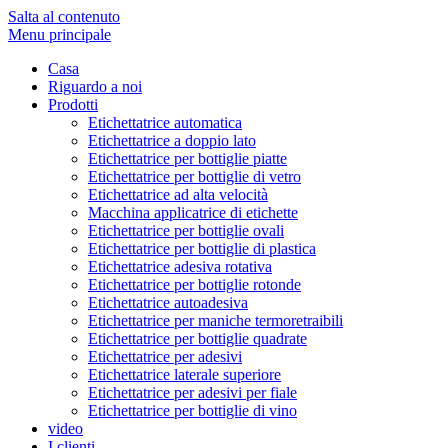
Salta al contenuto
Menu principale
Casa
Riguardo a noi
Prodotti
Etichettatrice automatica
Etichettatrice a doppio lato
Etichettatrice per bottiglie piatte
Etichettatrice per bottiglie di vetro
Etichettatrice ad alta velocità
Macchina applicatrice di etichette
Etichettatrice per bottiglie ovali
Etichettatrice per bottiglie di plastica
Etichettatrice adesiva rotativa
Etichettatrice per bottiglie rotonde
Etichettatrice autoadesiva
Etichettatrice per maniche termoretraibili
Etichettatrice per bottiglie quadrate
Etichettatrice per adesivi
Etichettatrice laterale superiore
Etichettatrice per adesivi per fiale
Etichettatrice per bottiglie di vino
video
I clienti