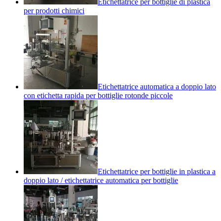
Etichettatrice per bottiglie di plastica
per prodotti chimici
Etichettatrice automatica a doppio lato
con etichetta rapida per bottiglie rotonde piccole
Etichettatrice per bottiglie in plastica a
doppio lato / etichettatrice automatica per bottiglie