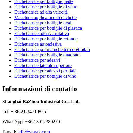
Etichettatrice per bottiglie piatte
Etichettatrice per bottiglie di vetro
Etichettatrice ad alta velocità
Macchina applicatrice di etichette
Etichettatrice per bottiglie ovali
Etichettatrice per bottiglie di plastica
Etichettatrice adesiva rotativa
Etichettatrice per bottiglie rotonde
Etichettatrice autoadesiva
Etichettatrice per maniche termoretraibili
Etichettatrice per bottiglie quadrate
Etichettatrice per adesivi
Etichettatrice laterale superiore
Etichettatrice per adesivi per fiale
Etichettatrice per bottiglie di vino
Informazioni di contatto
Shanghai BaZhou Industrial Co., Ltd.
Tel: + 86-21-34710825
WhatsApp: +86-18912389279
E-mail:
info@vkpak.com