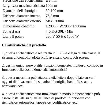
Precisione dell'etichettatura
± 1 mm
Larghezza massima etichetta
190mm
Diametro della bottiglia
30-100 mm
Etichetta diametro interno
76,2 mm
Etichetta diametro esterno
Max330mm
Dimensione contorno
L2000 × W700 × 1400mm
Fonte d'aria
4-6 KG 30L / MIn
Usare il potere
220 V 50 HZ 1200 W.
Caratteristiche del prodotto
1, questa etichettatrice è realizzata in SS 304 e lega di alta classe, il
sistema di controllo adotta PLC avanzato con touch screen.
2, design unico, nuovo stile, funzioni complete, multiuso, comodo in
funzione, bella costruzione, alta automaticità
3, questa macchina può attaccare etichette a doppio lato su vari
oggetti di oliva, rotondi, squadrati, bottiglie, barattoli, scatole,
hardware, ecc.
4, questa etichettatrice può funzionare in modo indipendente e può
essere installata su qualsiasi linea di prodotti, funzionare con
riempitrice automatica, tappatrice, codificatrice, ecc.