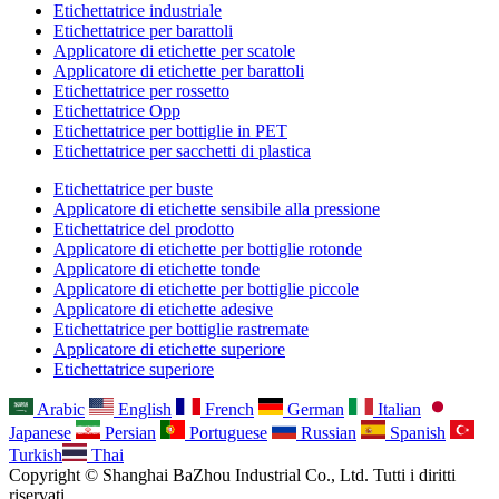
Etichettatrice industriale
Etichettatrice per barattoli
Applicatore di etichette per scatole
Applicatore di etichette per barattoli
Etichettatrice per rossetto
Etichettatrice Opp
Etichettatrice per bottiglie in PET
Etichettatrice per sacchetti di plastica
Etichettatrice per buste
Applicatore di etichette sensibile alla pressione
Etichettatrice del prodotto
Applicatore di etichette per bottiglie rotonde
Applicatore di etichette tonde
Applicatore di etichette per bottiglie piccole
Applicatore di etichette adesive
Etichettatrice per bottiglie rastremate
Applicatore di etichette superiore
Etichettatrice superiore
Arabic
English
French
German
Italian
Japanese
Persian
Portuguese
Russian
Spanish
Turkish
Thai
Copyright © Shanghai BaZhou Industrial Co., Ltd. Tutti i diritti
riservati.