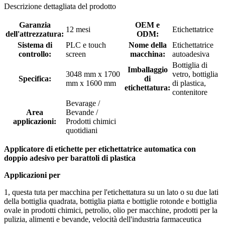
Descrizione dettagliata del prodotto
Garanzia
OEM e
12 mesi
Etichettatrice
dell'attrezzatura:
ODM:
Sistema di
PLC e touch
Nome della
Etichettatrice
controllo:
screen
macchina:
autoadesiva
Bottiglia di
Imballaggio
3048 mm x 1700
vetro, bottiglia
Specifica:
di
mm x 1600 mm
di plastica,
etichettatura:
contenitore
Bevarage /
Area
Bevande /
applicazioni:
Prodotti chimici
quotidiani
Applicatore di etichette per etichettatrice automatica con
doppio adesivo per barattoli di plastica
Applicazioni per
1, questa tuta per macchina per l'etichettatura su un lato o su due lati
della bottiglia quadrata, bottiglia piatta e bottiglie rotonde e bottiglia
ovale in prodotti chimici, petrolio, olio per macchine, prodotti per la
pulizia, alimenti e bevande, velocità dell'industria farmaceutica