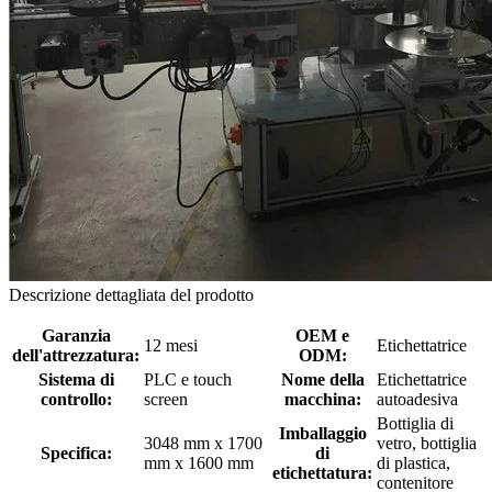
Descrizione dettagliata del prodotto
Garanzia
OEM e
12 mesi
Etichettatrice
dell'attrezzatura:
ODM:
Sistema di
PLC e touch
Nome della
Etichettatrice
controllo:
screen
macchina:
autoadesiva
Bottiglia di
Imballaggio
3048 mm x 1700
vetro, bottiglia
Specifica:
di
mm x 1600 mm
di plastica,
etichettatura:
contenitore