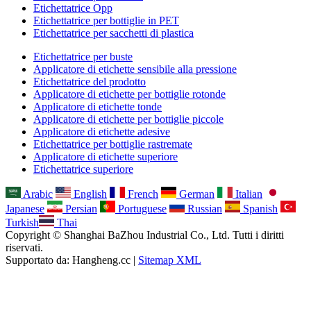
Etichettatrice Opp
Etichettatrice per bottiglie in PET
Etichettatrice per sacchetti di plastica
Etichettatrice per buste
Applicatore di etichette sensibile alla pressione
Etichettatrice del prodotto
Applicatore di etichette per bottiglie rotonde
Applicatore di etichette tonde
Applicatore di etichette per bottiglie piccole
Applicatore di etichette adesive
Etichettatrice per bottiglie rastremate
Applicatore di etichette superiore
Etichettatrice superiore
Arabic
English
French
German
Italian
Japanese
Persian
Portuguese
Russian
Spanish
Turkish
Thai
Copyright © Shanghai BaZhou Industrial Co., Ltd. Tutti i diritti
riservati.
Supportato da: Hangheng.cc |
Sitemap XML