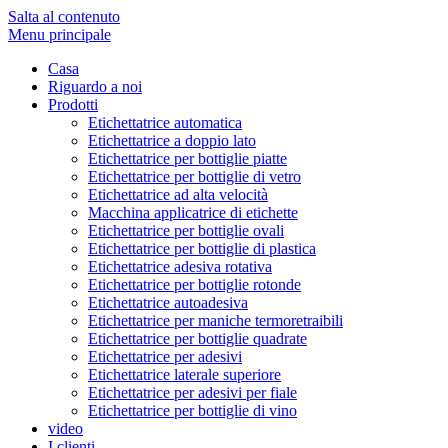
Salta al contenuto
Menu principale
Casa
Riguardo a noi
Prodotti
Etichettatrice automatica
Etichettatrice a doppio lato
Etichettatrice per bottiglie piatte
Etichettatrice per bottiglie di vetro
Etichettatrice ad alta velocità
Macchina applicatrice di etichette
Etichettatrice per bottiglie ovali
Etichettatrice per bottiglie di plastica
Etichettatrice adesiva rotativa
Etichettatrice per bottiglie rotonde
Etichettatrice autoadesiva
Etichettatrice per maniche termoretraibili
Etichettatrice per bottiglie quadrate
Etichettatrice per adesivi
Etichettatrice laterale superiore
Etichettatrice per adesivi per fiale
Etichettatrice per bottiglie di vino
video
I clienti