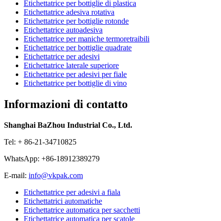
Etichettatrice per bottiglie di plastica
Etichettatrice adesiva rotativa
Etichettatrice per bottiglie rotonde
Etichettatrice autoadesiva
Etichettatrice per maniche termoretraibili
Etichettatrice per bottiglie quadrate
Etichettatrice per adesivi
Etichettatrice laterale superiore
Etichettatrice per adesivi per fiale
Etichettatrice per bottiglie di vino
Informazioni di contatto
Shanghai BaZhou Industrial Co., Ltd.
Tel: + 86-21-34710825
WhatsApp: +86-18912389279
E-mail:
info@vkpak.com
Etichettatrice per adesivi a fiala
Etichettatrici automatiche
Etichettatrice automatica per sacchetti
Etichettatrice automatica per scatole