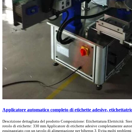
Applicatore automatico completo di etichette adesive, etichettatric
Descrizione dettagliata del prodotto Composizione: Etichettatura Elettricità: S
rotolo di etichette: 330 mm Applicatore di etichette adesive completamente automa
equipaggiato con un tavolo di alimentazione per biberon 3. Evita molti problemi di 