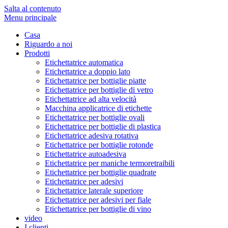
Salta al contenuto
Menu principale
Casa
Riguardo a noi
Prodotti
Etichettatrice automatica
Etichettatrice a doppio lato
Etichettatrice per bottiglie piatte
Etichettatrice per bottiglie di vetro
Etichettatrice ad alta velocità
Macchina applicatrice di etichette
Etichettatrice per bottiglie ovali
Etichettatrice per bottiglie di plastica
Etichettatrice adesiva rotativa
Etichettatrice per bottiglie rotonde
Etichettatrice autoadesiva
Etichettatrice per maniche termoretraibili
Etichettatrice per bottiglie quadrate
Etichettatrice per adesivi
Etichettatrice laterale superiore
Etichettatrice per adesivi per fiale
Etichettatrice per bottiglie di vino
video
I clienti