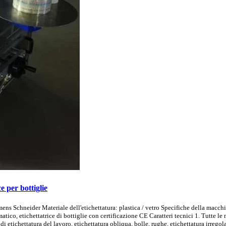
e per bottiglie
iemens Schneider Materiale dell'etichettatura: plastica / vetro Specifiche della 
tico, etichettatrice di bottiglie con certificazione CE Caratteri tecnici 1. Tutte 
etichettatura del lavoro, etichettatura obliqua, bolle, rughe, etichettatura irregolar