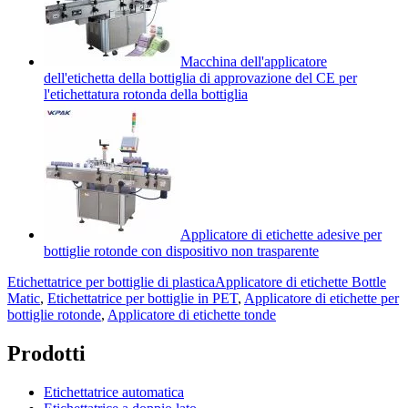
Macchina dell'applicatore
dell'etichetta della bottiglia di approvazione del CE per
l'etichettatura rotonda della bottiglia
Applicatore di etichette adesive per
bottiglie rotonde con dispositivo non trasparente
Etichettatrice per bottiglie di plastica
Applicatore di etichette Bottle
Matic
,
Etichettatrice per bottiglie in PET
,
Applicatore di etichette per
bottiglie rotonde
,
Applicatore di etichette tonde
Prodotti
Etichettatrice automatica