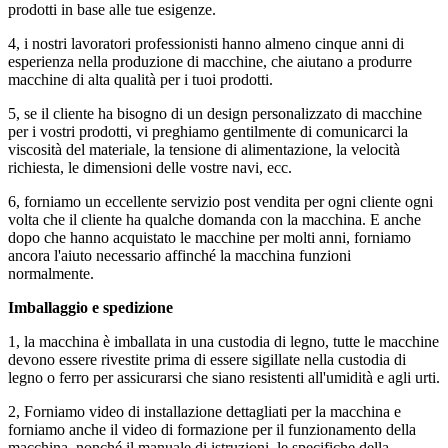
prodotti in base alle tue esigenze.
4, i nostri lavoratori professionisti hanno almeno cinque anni di
esperienza nella produzione di macchine, che aiutano a produrre
macchine di alta qualità per i tuoi prodotti.
5, se il cliente ha bisogno di un design personalizzato di macchine
per i vostri prodotti, vi preghiamo gentilmente di comunicarci la
viscosità del materiale, la tensione di alimentazione, la velocità
richiesta, le dimensioni delle vostre navi, ecc.
6, forniamo un eccellente servizio post vendita per ogni cliente ogni
volta che il cliente ha qualche domanda con la macchina. E anche
dopo che hanno acquistato le macchine per molti anni, forniamo
ancora l'aiuto necessario affinché la macchina funzioni
normalmente.
Imballaggio e spedizione
1, la macchina è imballata in una custodia di legno, tutte le macchine
devono essere rivestite prima di essere sigillate nella custodia di
legno o ferro per assicurarsi che siano resistenti all'umidità e agli urti.
2, Forniamo video di installazione dettagliati per la macchina e
forniamo anche il video di formazione per il funzionamento della
macchina, nonché il manuale di istruzioni, le specifiche della