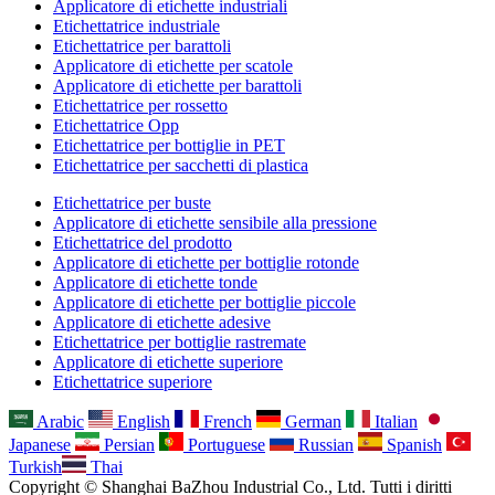
Applicatore di etichette industriali
Etichettatrice industriale
Etichettatrice per barattoli
Applicatore di etichette per scatole
Applicatore di etichette per barattoli
Etichettatrice per rossetto
Etichettatrice Opp
Etichettatrice per bottiglie in PET
Etichettatrice per sacchetti di plastica
Etichettatrice per buste
Applicatore di etichette sensibile alla pressione
Etichettatrice del prodotto
Applicatore di etichette per bottiglie rotonde
Applicatore di etichette tonde
Applicatore di etichette per bottiglie piccole
Applicatore di etichette adesive
Etichettatrice per bottiglie rastremate
Applicatore di etichette superiore
Etichettatrice superiore
Arabic
English
French
German
Italian
Japanese
Persian
Portuguese
Russian
Spanish
Turkish
Thai
Copyright © Shanghai BaZhou Industrial Co., Ltd. Tutti i diritti