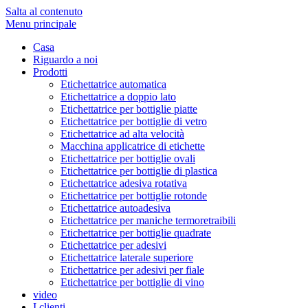
Salta al contenuto
Menu principale
Casa
Riguardo a noi
Prodotti
Etichettatrice automatica
Etichettatrice a doppio lato
Etichettatrice per bottiglie piatte
Etichettatrice per bottiglie di vetro
Etichettatrice ad alta velocità
Macchina applicatrice di etichette
Etichettatrice per bottiglie ovali
Etichettatrice per bottiglie di plastica
Etichettatrice adesiva rotativa
Etichettatrice per bottiglie rotonde
Etichettatrice autoadesiva
Etichettatrice per maniche termoretraibili
Etichettatrice per bottiglie quadrate
Etichettatrice per adesivi
Etichettatrice laterale superiore
Etichettatrice per adesivi per fiale
Etichettatrice per bottiglie di vino
video
I clienti