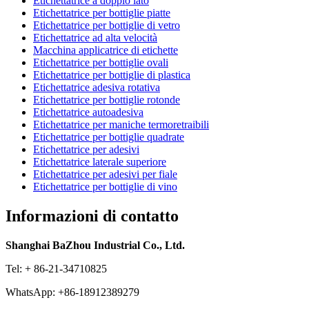
Etichettatrice a doppio lato
Etichettatrice per bottiglie piatte
Etichettatrice per bottiglie di vetro
Etichettatrice ad alta velocità
Macchina applicatrice di etichette
Etichettatrice per bottiglie ovali
Etichettatrice per bottiglie di plastica
Etichettatrice adesiva rotativa
Etichettatrice per bottiglie rotonde
Etichettatrice autoadesiva
Etichettatrice per maniche termoretraibili
Etichettatrice per bottiglie quadrate
Etichettatrice per adesivi
Etichettatrice laterale superiore
Etichettatrice per adesivi per fiale
Etichettatrice per bottiglie di vino
Informazioni di contatto
Shanghai BaZhou Industrial Co., Ltd.
Tel: + 86-21-34710825
WhatsApp: +86-18912389279