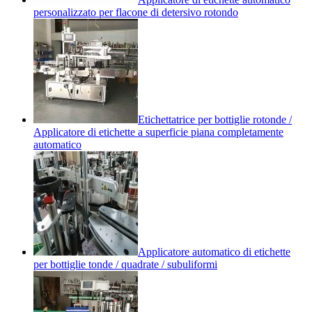
personalizzato per flacone di detersivo rotondo
Etichettatrice per bottiglie rotonde /
Applicatore di etichette a superficie piana completamente
automatico
Applicatore automatico di etichette
per bottiglie tonde / quadrate / subuliformi