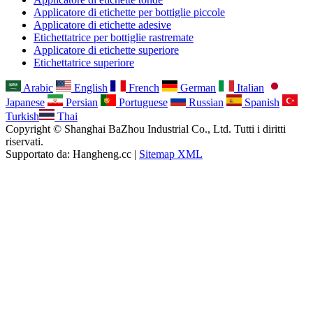
Applicatore di etichette per bottiglie piccole
Applicatore di etichette adesive
Etichettatrice per bottiglie rastremate
Applicatore di etichette superiore
Etichettatrice superiore
Arabic
English
French
German
Italian
Japanese
Persian
Portuguese
Russian
Spanish
Turkish
Thai
Copyright © Shanghai BaZhou Industrial Co., Ltd. Tutti i diritti
riservati.
Supportato da: Hangheng.cc |
Sitemap XML