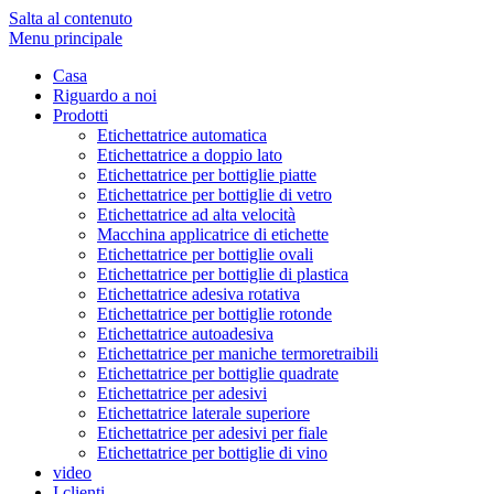
Salta al contenuto
Menu principale
Casa
Riguardo a noi
Prodotti
Etichettatrice automatica
Etichettatrice a doppio lato
Etichettatrice per bottiglie piatte
Etichettatrice per bottiglie di vetro
Etichettatrice ad alta velocità
Macchina applicatrice di etichette
Etichettatrice per bottiglie ovali
Etichettatrice per bottiglie di plastica
Etichettatrice adesiva rotativa
Etichettatrice per bottiglie rotonde
Etichettatrice autoadesiva
Etichettatrice per maniche termoretraibili
Etichettatrice per bottiglie quadrate
Etichettatrice per adesivi
Etichettatrice laterale superiore
Etichettatrice per adesivi per fiale
Etichettatrice per bottiglie di vino
video
I clienti