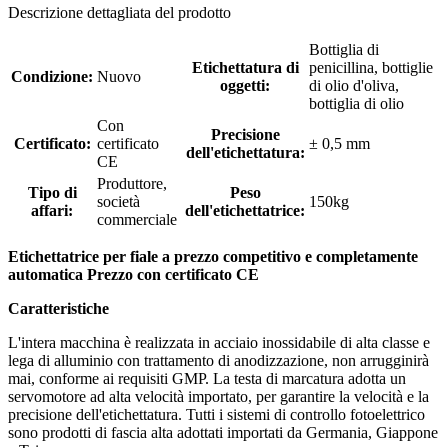
Descrizione dettagliata del prodotto
Bottiglia di
Etichettatura di
penicillina, bottiglie
Condizione:
Nuovo
oggetti:
di olio d'oliva,
bottiglia di olio
Con
Precisione
Certificato:
certificato
± 0,5 mm
dell'etichettatura:
CE
Produttore,
Tipo di
Peso
società
150kg
affari:
dell'etichettatrice:
commerciale
Etichettatrice per fiale a prezzo competitivo e completamente
automatica Prezzo con certificato CE
Caratteristiche
L'intera macchina è realizzata in acciaio inossidabile di alta classe e
lega di alluminio con trattamento di anodizzazione, non arrugginirà
mai, conforme ai requisiti GMP. La testa di marcatura adotta un
servomotore ad alta velocità importato, per garantire la velocità e la
precisione dell'etichettatura. Tutti i sistemi di controllo fotoelettrico
sono prodotti di fascia alta adottati importati da Germania, Giappone