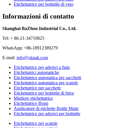
Etichettatrice per bottiglie di vino
Informazioni di contatto
Shanghai BaZhou Industrial Co., Ltd.
Tel: + 86-21-34710825
WhatsApp: +86-18912389279
E-mail:
info@vkpak.com
Etichettatrice per adesivi a fiala
Etichettatrici automatiche
Etichettatrice automatica per sacchetti
Etichettatrice automatica per scatole
Etichettatrice per sacchetti
Etichettatrice per bottiglie di birra
Migliore etichettatrice
Etichettatrice Bopp
Applicatore di etichette Bottle Matic
Etichettatrice per adesivi per bottiglie
Etichettatrice per scatole