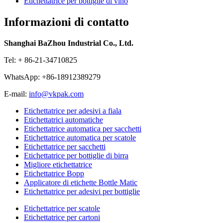
Etichettatrice per bottiglie di vino
Informazioni di contatto
Shanghai BaZhou Industrial Co., Ltd.
Tel: + 86-21-34710825
WhatsApp: +86-18912389279
E-mail:
info@vkpak.com
Etichettatrice per adesivi a fiala
Etichettatrici automatiche
Etichettatrice automatica per sacchetti
Etichettatrice automatica per scatole
Etichettatrice per sacchetti
Etichettatrice per bottiglie di birra
Migliore etichettatrice
Etichettatrice Bopp
Applicatore di etichette Bottle Matic
Etichettatrice per adesivi per bottiglie
Etichettatrice per scatole
Etichettatrice per cartoni