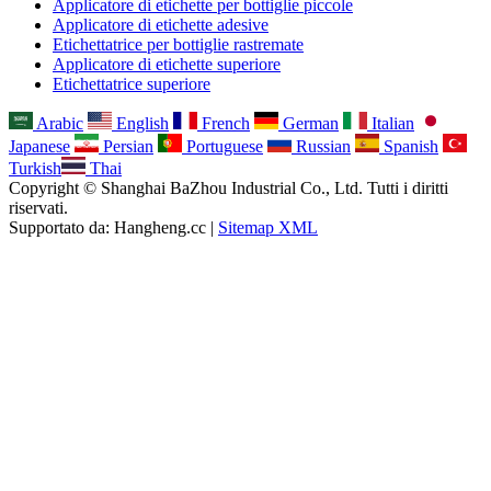
Applicatore di etichette per bottiglie piccole
Applicatore di etichette adesive
Etichettatrice per bottiglie rastremate
Applicatore di etichette superiore
Etichettatrice superiore
Arabic
English
French
German
Italian
Japanese
Persian
Portuguese
Russian
Spanish
Turkish
Thai
Copyright © Shanghai BaZhou Industrial Co., Ltd. Tutti i diritti
riservati.
Supportato da: Hangheng.cc |
Sitemap XML