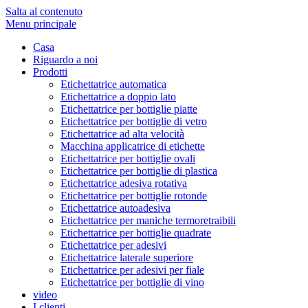
Salta al contenuto
Menu principale
Casa
Riguardo a noi
Prodotti
Etichettatrice automatica
Etichettatrice a doppio lato
Etichettatrice per bottiglie piatte
Etichettatrice per bottiglie di vetro
Etichettatrice ad alta velocità
Macchina applicatrice di etichette
Etichettatrice per bottiglie ovali
Etichettatrice per bottiglie di plastica
Etichettatrice adesiva rotativa
Etichettatrice per bottiglie rotonde
Etichettatrice autoadesiva
Etichettatrice per maniche termoretraibili
Etichettatrice per bottiglie quadrate
Etichettatrice per adesivi
Etichettatrice laterale superiore
Etichettatrice per adesivi per fiale
Etichettatrice per bottiglie di vino
video
I clienti