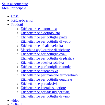
Salta al contenuto
Menu principale
Casa
Riguardo a noi
Prodotti
Etichettatrice automatica
Etichettatrice a doppio lato
Etichettatrice per bottiglie piatte
Etichettatrice per bottiglie di vetro
Etichettatrice ad alta velocità
Macchina applicatrice di etichette
Etichettatrice per bottiglie ovali
Etichettatrice per bottiglie di plastica
Etichettatrice adesiva rotativa
Etichettatrice per bottiglie rotonde
Etichettatrice autoadesiva
Etichettatrice per maniche termoretraibili
Etichettatrice per bottiglie quadrate
Etichettatrice per adesivi
Etichettatrice laterale superiore
Etichettatrice per adesivi per fiale
Etichettatrice per bottiglie di vino
video
I clienti