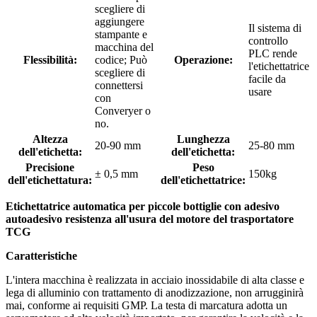
scegliere di
aggiungere
Il sistema di
stampante e
controllo
macchina del
PLC rende
Flessibilità:
codice; Può
Operazione:
l'etichettatrice
scegliere di
facile da
connettersi
usare
con
Converyer o
no.
Altezza
Lunghezza
20-90 mm
25-80 mm
dell'etichetta:
dell'etichetta:
Precisione
Peso
± 0,5 mm
150kg
dell'etichettatura:
dell'etichettatrice:
Etichettatrice automatica per piccole bottiglie con adesivo
autoadesivo resistenza all'usura del motore del trasportatore
TCG
Caratteristiche
L'intera macchina è realizzata in acciaio inossidabile di alta classe e
lega di alluminio con trattamento di anodizzazione, non arrugginirà
mai, conforme ai requisiti GMP. La testa di marcatura adotta un