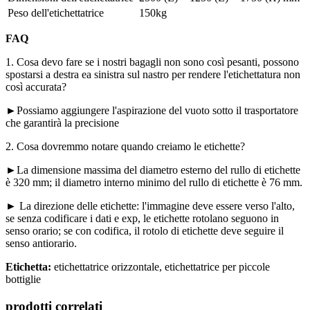
Peso dell'etichettatrice
150kg
FAQ
1. Cosa devo fare se i nostri bagagli non sono così pesanti, possono
spostarsi a destra ea sinistra sul nastro per rendere l'etichettatura non
così accurata?
►Possiamo aggiungere l'aspirazione del vuoto sotto il trasportatore
che garantirà la precisione
2. Cosa dovremmo notare quando creiamo le etichette?
►La dimensione massima del diametro esterno del rullo di etichette
è 320 mm; il diametro interno minimo del rullo di etichette è 76 mm.
► La direzione delle etichette: l'immagine deve essere verso l'alto,
se senza codificare i dati e exp, le etichette rotolano seguono in
senso orario; se con codifica, il rotolo di etichette deve seguire il
senso antiorario.
Etichetta:
etichettatrice orizzontale, etichettatrice per piccole
bottiglie
prodotti correlati