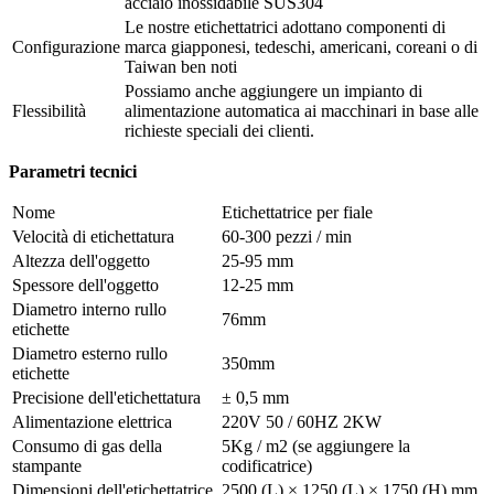
acciaio inossidabile SUS304
Le nostre etichettatrici adottano componenti di
Configurazione
marca giapponesi, tedeschi, americani, coreani o di
Taiwan ben noti
Possiamo anche aggiungere un impianto di
Flessibilità
alimentazione automatica ai macchinari in base alle
richieste speciali dei clienti.
Parametri tecnici
Nome
Etichettatrice per fiale
Velocità di etichettatura
60-300 pezzi / min
Altezza dell'oggetto
25-95 mm
Spessore dell'oggetto
12-25 mm
Diametro interno rullo
76mm
etichette
Diametro esterno rullo
350mm
etichette
Precisione dell'etichettatura
± 0,5 mm
Alimentazione elettrica
220V 50 / 60HZ 2KW
Consumo di gas della
5Kg / m2 (se aggiungere la
stampante
codificatrice)
Dimensioni dell'etichettatrice
2500 (L) × 1250 (L) × 1750 (H) mm