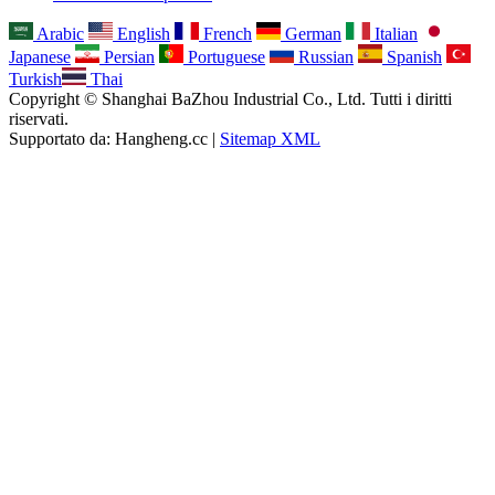
Arabic
English
French
German
Italian
Japanese
Persian
Portuguese
Russian
Spanish
Turkish
Thai
Copyright © Shanghai BaZhou Industrial Co., Ltd. Tutti i diritti
riservati.
Supportato da: Hangheng.cc |
Sitemap XML