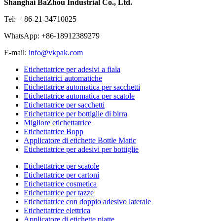
Shanghai BaZhou Industrial Co., Ltd.
Tel: + 86-21-34710825
WhatsApp: +86-18912389279
E-mail:
info@vkpak.com
Etichettatrice per adesivi a fiala
Etichettatrici automatiche
Etichettatrice automatica per sacchetti
Etichettatrice automatica per scatole
Etichettatrice per sacchetti
Etichettatrice per bottiglie di birra
Migliore etichettatrice
Etichettatrice Bopp
Applicatore di etichette Bottle Matic
Etichettatrice per adesivi per bottiglie
Etichettatrice per scatole
Etichettatrice per cartoni
Etichettatrice cosmetica
Etichettatrice per tazze
Etichettatrice con doppio adesivo laterale
Etichettatrice elettrica
Applicatore di etichette piatte