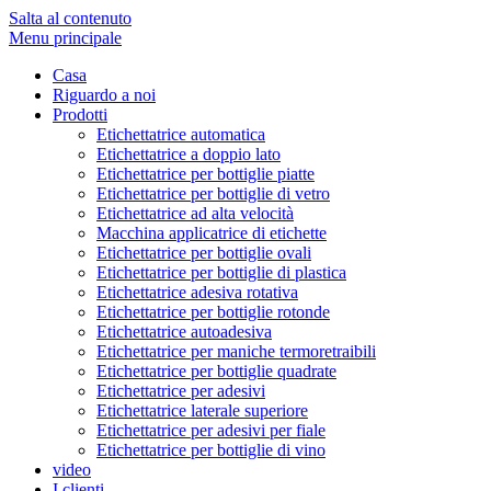
Salta al contenuto
Menu principale
Casa
Riguardo a noi
Prodotti
Etichettatrice automatica
Etichettatrice a doppio lato
Etichettatrice per bottiglie piatte
Etichettatrice per bottiglie di vetro
Etichettatrice ad alta velocità
Macchina applicatrice di etichette
Etichettatrice per bottiglie ovali
Etichettatrice per bottiglie di plastica
Etichettatrice adesiva rotativa
Etichettatrice per bottiglie rotonde
Etichettatrice autoadesiva
Etichettatrice per maniche termoretraibili
Etichettatrice per bottiglie quadrate
Etichettatrice per adesivi
Etichettatrice laterale superiore
Etichettatrice per adesivi per fiale
Etichettatrice per bottiglie di vino
video
I clienti