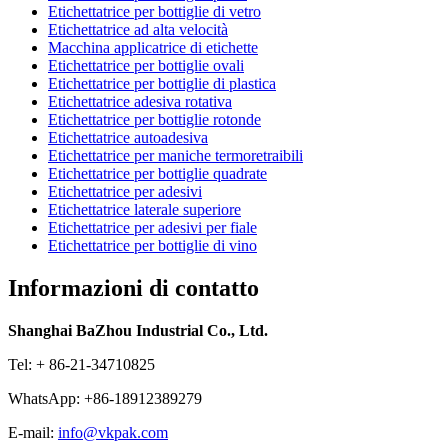
Etichettatrice per bottiglie di vetro
Etichettatrice ad alta velocità
Macchina applicatrice di etichette
Etichettatrice per bottiglie ovali
Etichettatrice per bottiglie di plastica
Etichettatrice adesiva rotativa
Etichettatrice per bottiglie rotonde
Etichettatrice autoadesiva
Etichettatrice per maniche termoretraibili
Etichettatrice per bottiglie quadrate
Etichettatrice per adesivi
Etichettatrice laterale superiore
Etichettatrice per adesivi per fiale
Etichettatrice per bottiglie di vino
Informazioni di contatto
Shanghai BaZhou Industrial Co., Ltd.
Tel: + 86-21-34710825
WhatsApp: +86-18912389279
E-mail:
info@vkpak.com