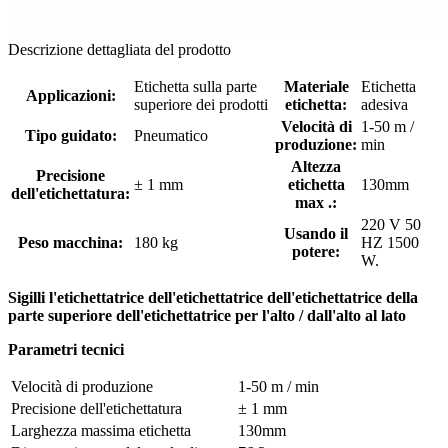
Descrizione dettagliata del prodotto
Etichetta sulla parte
Materiale
Etichetta
Applicazioni:
superiore dei prodotti
etichetta:
adesiva
Velocità di
1-50 m /
Tipo guidato:
Pneumatico
produzione:
min
Altezza
Precisione
± 1 mm
etichetta
130mm
dell'etichettatura:
max .:
220 V 50
Usando il
Peso macchina:
180 kg
HZ 1500
potere:
W.
Sigilli l'etichettatrice dell'etichettatrice dell'etichettatrice della
parte superiore dell'etichettatrice per l'alto / dall'alto al lato
Parametri tecnici
Velocità di produzione
1-50 m / min
Precisione dell'etichettatura
± 1 mm
Larghezza massima etichetta
130mm