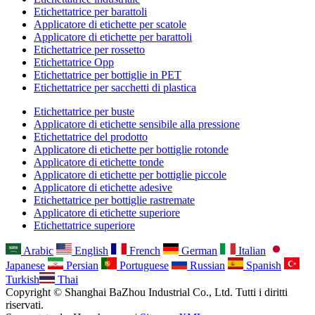
Etichettatrice per barattoli
Applicatore di etichette per scatole
Applicatore di etichette per barattoli
Etichettatrice per rossetto
Etichettatrice Opp
Etichettatrice per bottiglie in PET
Etichettatrice per sacchetti di plastica
Etichettatrice per buste
Applicatore di etichette sensibile alla pressione
Etichettatrice del prodotto
Applicatore di etichette per bottiglie rotonde
Applicatore di etichette tonde
Applicatore di etichette per bottiglie piccole
Applicatore di etichette adesive
Etichettatrice per bottiglie rastremate
Applicatore di etichette superiore
Etichettatrice superiore
Arabic
English
French
German
Italian
Japanese
Persian
Portuguese
Russian
Spanish
Turkish
Thai
Copyright © Shanghai BaZhou Industrial Co., Ltd. Tutti i diritti
riservati.