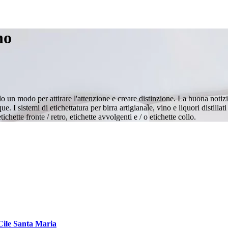
no
olo un modo per attirare l'attenzione e creare distinzione. La buona notiz
ue. I sistemi di etichettatura per birra artigianale, vino e liquori dis
tichette fronte / retro, etichette avvolgenti e / o etichette collo.
o Cile Santa Maria