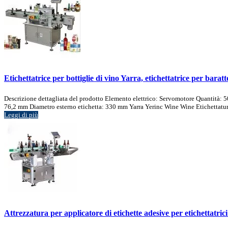
Etichettatrice per bottiglie di vino Yarra, etichettatrice per baratto
Descrizione dettagliata del prodotto Elemento elettrico: Servomotore Quantità: 
76,2 mm Diametro esterno etichetta: 330 mm Yarra Yerinc Wine Wine Etichettatura M
Leggi di più
Attrezzatura per applicatore di etichette adesive per etichettatrici