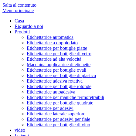
Salta al contenuto
Menu principale
Casa
Riguardo a noi
Prodotti
Etichettatrice automatica
Etichettatrice a doppio lato
Etichettatrice per bottiglie piatte
Etichettatrice per bottiglie di vetro
Etichettatrice ad alta velocità
Macchina applicatrice di etichette
Etichettatrice per bottiglie ovali
Etichettatrice per bottiglie di plastica
Etichettatrice adesiva rotativa
Etichettatrice per bottiglie rotonde
Etichettatrice autoadesiva
Etichettatrice per maniche termoretraibili
Etichettatrice per bottiglie quadrate
Etichettatrice per adesivi
Etichettatrice laterale superiore
Etichettatrice per adesivi per fiale
Etichettatrice per bottiglie di vino
video
I clienti