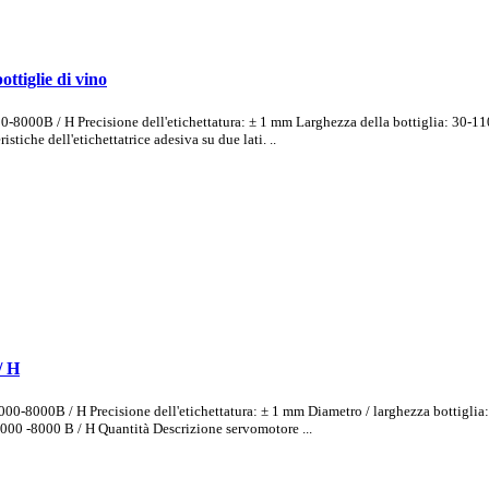
ottiglie di vino
00-8000B / H Precisione dell'etichettatura: ± 1 mm Larghezza della bottiglia: 30-11
tiche dell'etichettatrice adesiva su due lati. ..
/ H
5000-8000B / H Precisione dell'etichettatura: ± 1 mm Diametro / larghezza bottigl
000 -8000 B / H Quantità Descrizione servomotore ...