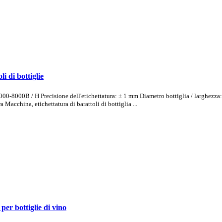
li di bottiglie
5000-8000B / H Precisione dell'etichettatura: ± 1 mm Diametro bottiglia / larghez
acchina, etichettatura di barattoli di bottiglia ...
 per bottiglie di vino