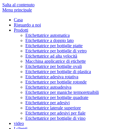
Salta al contenuto
Menu principale
Casa
Riguardo a noi
Prodotti
Etichettatrice automatica
Etichettatrice a doppio lato
Etichettatrice per bottiglie piatte
Etichettatrice per bottiglie di vetro
Etichettatrice ad alta velocità
Macchina applicatrice di etichette
Etichettatrice per bottiglie ovali
Etichettatrice per bottiglie di plastica
Etichettatrice adesiva rotativa
Etichettatrice per bottiglie rotonde
Etichettatrice autoadesiva
Etichettatrice per maniche termoretraibili
Etichettatrice per bottiglie quadrate
Etichettatrice per adesivi
Etichettatrice laterale superiore
Etichettatrice per adesivi per fiale
Etichettatrice per bottiglie di vino
video
I clienti