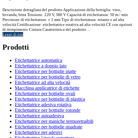
Descrizione dettagliata del prodotto Applicazione della bottiglia: vino,
bevanda, birra Tensione: 220 V, 380 V Capacità di etichettatura: 50 m / min
Precisione di etichettatura: ± 1 mm Tipo di etichettatura: rotante e ad alta
velocità Certificazione: etichettatrice rotativa ad alta velocità CE con opzioni
di riempimento Cintura Caratteristica del prodotto ...
Leggi di più
Prodotti
Etichettatrice automatica
Etichettatrice a doppio lato
Etichettatrice per bottiglie piatte
Etichettatrice per bottiglie di vetro
Etichettatrice ad alta velocità
Macchina applicatrice di etichette
Etichettatrice per bottiglie ovali
Etichettatrice per bottiglie di plastica
Etichettatrice adesiva rotativa
Etichettatrice per bottiglie rotonde
Etichettatrice autoadesiva
Etichettatrice per maniche termoretraibili
Etichettatrice per bottiglie quadrate
Etichettatrice per adesivi
Etichettatrice laterale superiore