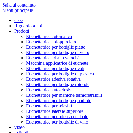
Salta al contenuto
Menu principale
Casa
Riguardo a noi
Prodotti
Etichettatrice automatica
Etichettatrice a doppio lato
Etichettatrice per bottiglie piatte
Etichettatrice per bottiglie di vetro
Etichettatrice ad alta velocità
Macchina applicatrice di etichette
Etichettatrice per bottiglie ovali
Etichettatrice per bottiglie di plastica
Etichettatrice adesiva rotativa
Etichettatrice per bottiglie rotonde
Etichettatrice autoadesiva
Etichettatrice per maniche termoretraibili
Etichettatrice per bottiglie quadrate
Etichettatrice per adesivi
Etichettatrice laterale superiore
Etichettatrice per adesivi per fiale
Etichettatrice per bottiglie di vino
video
I clienti