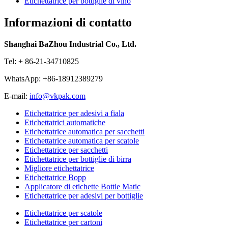
Etichettatrice per bottiglie di vino
Informazioni di contatto
Shanghai BaZhou Industrial Co., Ltd.
Tel: + 86-21-34710825
WhatsApp: +86-18912389279
E-mail:
info@vkpak.com
Etichettatrice per adesivi a fiala
Etichettatrici automatiche
Etichettatrice automatica per sacchetti
Etichettatrice automatica per scatole
Etichettatrice per sacchetti
Etichettatrice per bottiglie di birra
Migliore etichettatrice
Etichettatrice Bopp
Applicatore di etichette Bottle Matic
Etichettatrice per adesivi per bottiglie
Etichettatrice per scatole
Etichettatrice per cartoni