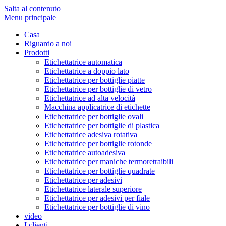
Salta al contenuto
Menu principale
Casa
Riguardo a noi
Prodotti
Etichettatrice automatica
Etichettatrice a doppio lato
Etichettatrice per bottiglie piatte
Etichettatrice per bottiglie di vetro
Etichettatrice ad alta velocità
Macchina applicatrice di etichette
Etichettatrice per bottiglie ovali
Etichettatrice per bottiglie di plastica
Etichettatrice adesiva rotativa
Etichettatrice per bottiglie rotonde
Etichettatrice autoadesiva
Etichettatrice per maniche termoretraibili
Etichettatrice per bottiglie quadrate
Etichettatrice per adesivi
Etichettatrice laterale superiore
Etichettatrice per adesivi per fiale
Etichettatrice per bottiglie di vino
video
I clienti