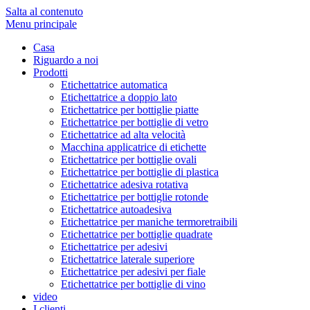
Salta al contenuto
Menu principale
Casa
Riguardo a noi
Prodotti
Etichettatrice automatica
Etichettatrice a doppio lato
Etichettatrice per bottiglie piatte
Etichettatrice per bottiglie di vetro
Etichettatrice ad alta velocità
Macchina applicatrice di etichette
Etichettatrice per bottiglie ovali
Etichettatrice per bottiglie di plastica
Etichettatrice adesiva rotativa
Etichettatrice per bottiglie rotonde
Etichettatrice autoadesiva
Etichettatrice per maniche termoretraibili
Etichettatrice per bottiglie quadrate
Etichettatrice per adesivi
Etichettatrice laterale superiore
Etichettatrice per adesivi per fiale
Etichettatrice per bottiglie di vino
video
I clienti