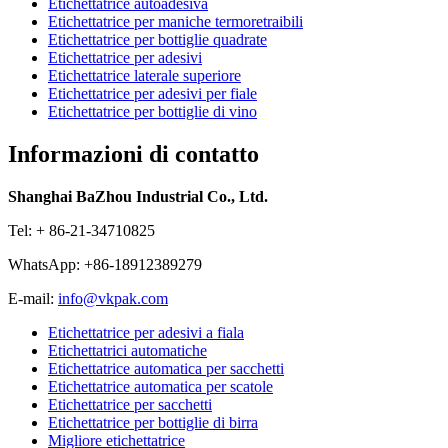
Etichettatrice autoadesiva
Etichettatrice per maniche termoretraibili
Etichettatrice per bottiglie quadrate
Etichettatrice per adesivi
Etichettatrice laterale superiore
Etichettatrice per adesivi per fiale
Etichettatrice per bottiglie di vino
Informazioni di contatto
Shanghai BaZhou Industrial Co., Ltd.
Tel: + 86-21-34710825
WhatsApp: +86-18912389279
E-mail:
info@vkpak.com
Etichettatrice per adesivi a fiala
Etichettatrici automatiche
Etichettatrice automatica per sacchetti
Etichettatrice automatica per scatole
Etichettatrice per sacchetti
Etichettatrice per bottiglie di birra
Migliore etichettatrice