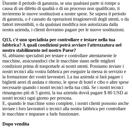
Durante il periodo di garanzia, se una qualsiasi parte si rompe a
causa di un difetto di qualità o di un processo non qualificato, ti
invieremo le nuove sostituzioni a nostre spese. Se supera il periodo
di garanzia, o è causato da operazioni irragionevoli degli utenti, o da
fattori irresistibili, o da qualsiasi modifica non autorizzata dalla
nostra azienda, i clienti dovranno pagare per le nuove sostituzioni.
Q13, c'è uno specialista per controllare e testare nella tua
fabbrica? A quali condizioni potrà avviare l'attrezzatura nel
nostro stabilimento nel nostro Paese?
Sì, abbiamo specialisti per testare e controllare attentamente le
macchine, assicurandoci che le macchine siano nelle migliori
condizioni prima di trasportarle ai nostri utenti. Possiamo inviare i
nostri tecnici alla vostra fabbrica per eseguire la messa in servizio e
la formazione dei vostri lavoratori. La tua azienda si farà pagare i
biglietti aerei di andata e ritorno, le spese di hotel e cibo e altre spese
necessarie quando i nostri tecnici nella tua città. Se i nostri tecnici
rimangono più di 5 giorni, la tua azienda dovrà pagare $ 80 USD ai
nostri tecnici ogni giorno per persona.
E, quando le macchine sono complete, i nostri clienti possono anche
inviare i loro lavoratori o tecnici alla nostra fabbrica per controllare
le macchine e imparare a farle funzionare.
Dopo vendita