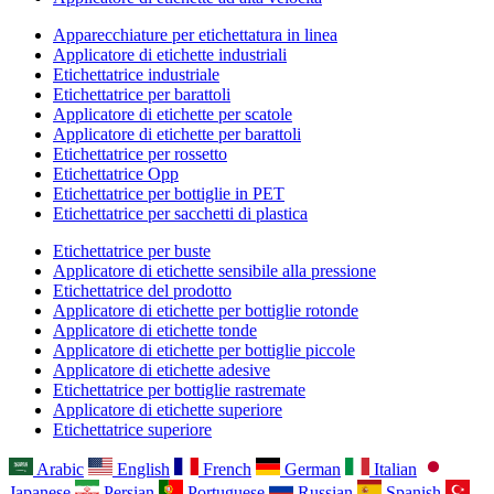
Apparecchiature per etichettatura in linea
Applicatore di etichette industriali
Etichettatrice industriale
Etichettatrice per barattoli
Applicatore di etichette per scatole
Applicatore di etichette per barattoli
Etichettatrice per rossetto
Etichettatrice Opp
Etichettatrice per bottiglie in PET
Etichettatrice per sacchetti di plastica
Etichettatrice per buste
Applicatore di etichette sensibile alla pressione
Etichettatrice del prodotto
Applicatore di etichette per bottiglie rotonde
Applicatore di etichette tonde
Applicatore di etichette per bottiglie piccole
Applicatore di etichette adesive
Etichettatrice per bottiglie rastremate
Applicatore di etichette superiore
Etichettatrice superiore
Arabic
English
French
German
Italian
Japanese
Persian
Portuguese
Russian
Spanish