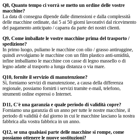
Q8,
Quanto tempo ci vorrà se metto un ordine delle vostre
macchine?
La data di consegna dipende dalle dimensioni e dalla complessità
delle macchine ordinate, dai 5 ai 50 giorni lavorativi dal ricevimento
del pagamento anticipato / caparra da parte dei nostri clienti.
Q9,
Come imballate le vostre macchine prima del trasporto /
spedizione?
In primo luogo, puliamo le macchine con olio / grasso antiruggine,
quindi avvolgiamo le macchine con un film plastico anti-umidità,
infine imballiamo le macchine con casse di legno massello o di
legno adatte al trasporto a lunga distanza o via mare.
Q10, fornite il servizio di manutenzione?
Sì, forniamo servizi di manutenzione, a causa della differenza
regionale, possiamo fornirti i servizi tramite e-mail, telefono,
strumenti online espressi o Internet.
D11, C'è una garanzia e quale periodo di validità copre?
Forniamo una garanzia di un anno per tutte le nostre macchine, il
periodo di validità è dal giorno in cui le macchine lasciano la nostra
fabbrica alla vostra fabbrica in un anno.
Q12, se una qualsiasi parte delle macchine si rompe, come
possiamo ottenere le nuove sostituzioni?