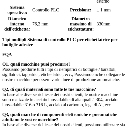
esterno
Sistema
Controllo PLC
Precisione:
± 1 mm
operativo:
Diametro
Diametro
interno
76,2 mm
massimo di
330mm
dell'etichetta:
etichettatura:
Tipi multipli Sistema di controllo PLC per etichettatrice per
bottiglie adesive
FQA
Q1, quali macchine puoi produrre?
Possiamo produrre tutti i tipi di riempitrici di bottiglie / barattoli,
sigillatrici, tappatrici, etichettatrici, ecc., Possiamo anche collegare le
nostre macchine per essere varie linee di produzione automatiche.
Q2, di quali materiali sono fatte le tue macchine?
In base alle diverse richieste dei nostri clienti, le nostre macchine
sono realizzate in acciaio inossidabile di alta qualità 304, acciaio
inossidabile 316 o 316 L, acciaio al carbonio, lega di Al, ecc.
Q3, quali marche di componenti elettroniche e pneumatiche
adottano le vostre macchine?
In base alle diverse richieste dei nostri clienti, possiamo utilizzare sia