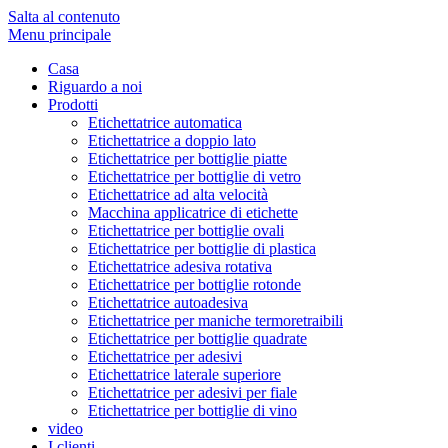
Salta al contenuto
Menu principale
Casa
Riguardo a noi
Prodotti
Etichettatrice automatica
Etichettatrice a doppio lato
Etichettatrice per bottiglie piatte
Etichettatrice per bottiglie di vetro
Etichettatrice ad alta velocità
Macchina applicatrice di etichette
Etichettatrice per bottiglie ovali
Etichettatrice per bottiglie di plastica
Etichettatrice adesiva rotativa
Etichettatrice per bottiglie rotonde
Etichettatrice autoadesiva
Etichettatrice per maniche termoretraibili
Etichettatrice per bottiglie quadrate
Etichettatrice per adesivi
Etichettatrice laterale superiore
Etichettatrice per adesivi per fiale
Etichettatrice per bottiglie di vino
video
I clienti