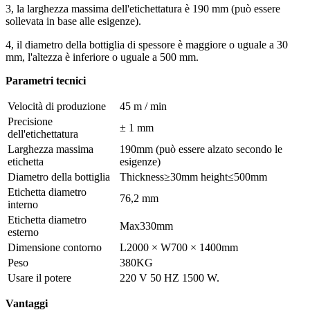
3, la larghezza massima dell'etichettatura è 190 mm (può essere
sollevata in base alle esigenze).
4, il diametro della bottiglia di spessore è maggiore o uguale a 30
mm, l'altezza è inferiore o uguale a 500 mm.
Parametri tecnici
Velocità di produzione
45 m / min
Precisione
± 1 mm
dell'etichettatura
Larghezza massima
190mm (può essere alzato secondo le
etichetta
esigenze)
Diametro della bottiglia
Thickness≥30mm height≤500mm
Etichetta diametro
76,2 mm
interno
Etichetta diametro
Max330mm
esterno
Dimensione contorno
L2000 × W700 × 1400mm
Peso
380KG
Usare il potere
220 V 50 HZ 1500 W.
Vantaggi