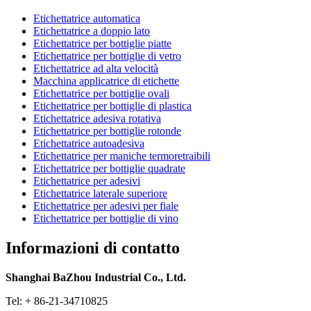
Etichettatrice automatica
Etichettatrice a doppio lato
Etichettatrice per bottiglie piatte
Etichettatrice per bottiglie di vetro
Etichettatrice ad alta velocità
Macchina applicatrice di etichette
Etichettatrice per bottiglie ovali
Etichettatrice per bottiglie di plastica
Etichettatrice adesiva rotativa
Etichettatrice per bottiglie rotonde
Etichettatrice autoadesiva
Etichettatrice per maniche termoretraibili
Etichettatrice per bottiglie quadrate
Etichettatrice per adesivi
Etichettatrice laterale superiore
Etichettatrice per adesivi per fiale
Etichettatrice per bottiglie di vino
Informazioni di contatto
Shanghai BaZhou Industrial Co., Ltd.
Tel: + 86-21-34710825