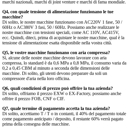
marchi nazionali, marchi di joint venture e marchi di fama mondiale.
Q4, con quale tensione di alimentazione funzionano le tue
macchine?
Di solito, le nostre macchine funzionano con AC220V 1 fase, 50 /
60Hz o AC380V 3 fasi, 50 / 60Hz. Possiamo anche realizzare le
nostre macchine con tensioni speciali, come AC 110V, AC415V,
ecc. Quindi, diteci, prima di acquistare le nostre macchine, qual è la
tensione di alimentazione esatta disponibile nella vostra città.
Q5, le vostre macchine funzionano con aria compressa?
Sì, alcune delle nostre macchine devono lavorare con aria
compressa, lo standard è da 0,6 MPa a 0,8 MPa, il consumo varia da
0,2 a 0,45 CBM al minuto a seconda delle dimensioni delle
macchine. Di solito, gli utenti devono preparare da soli un
compressore d'aria nella loro officina.
Q6, quali condizioni di prezzo può offrire la tua azienda?
Di solito, offriamo il prezzo EXW o EX-Factory, possiamo anche
offrire il prezzo FOB, CNF o CIF.
Q7, quale termine di pagamento accetta la tua azienda?
Di solito, accettiamo T / T o in contanti, il 40% del pagamento totale
come pagamento anticipato / deposito, il restante 60% verrà pagato
prima della consegna delle macchine.