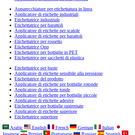
Apparecchiature per etichettatura in linea
Applicatore di etichette industriali
Etichettatrice industriale
Etichettatrice per barattoli
Applicatore di etichette per scatole
Applicatore di etichette per barattoli
Etichettatrice per rossetto
Etichettatrice Opp
Etichettatrice per bottiglie in PET
Etichettatrice per sacchetti di plastica
Etichettatrice per buste
Applicatore di etichette sensibile alla pressione
Etichettatrice del prodotto
Applicatore di etichette per bottiglie rotonde
Applicatore di etichette tonde
Applicatore di etichette per bottiglie piccole
Applicatore di etichette adesive
Etichettatrice per bottiglie rastremate
Applicatore di etichette superiore
Etichettatrice superiore
Arabic
English
French
German
Italian
Japanese
Persian
Portuguese
Russian
Spanish