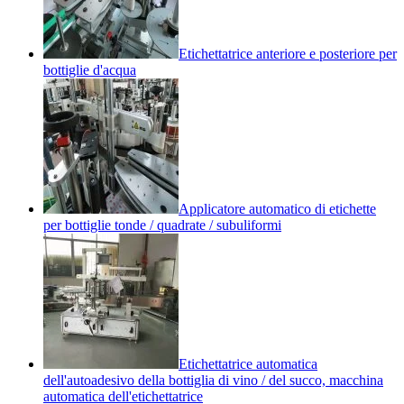
Etichettatrice anteriore e posteriore per
bottiglie d'acqua
Applicatore automatico di etichette
per bottiglie tonde / quadrate / subuliformi
Etichettatrice automatica
dell'autoadesivo della bottiglia di vino / del succo, macchina
automatica dell'etichettatrice