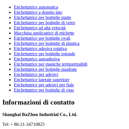
Etichettatrice automatica
Etichettatrice a doppio lato
Etichettatrice per bottiglie piatte
Etichettatrice per bottiglie di vetro
Etichettatrice ad alta velocità
Macchina applicatrice di etichette
Etichettatrice per bottiglie ovali
Etichettatrice per bottiglie di plastica
Etichettatrice adesiva rotativa
Etichettatrice per bottiglie rotonde
Etichettatrice autoadesiva
Etichettatrice per maniche termoretraibili
Etichettatrice per bottiglie quadrate
Etichettatrice per adesivi
Etichettatrice laterale superiore
Etichettatrice per adesivi per fiale
Etichettatrice per bottiglie di vino
Informazioni di contatto
Shanghai BaZhou Industrial Co., Ltd.
Tel: + 86-21-34710825