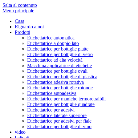
Salta al contenuto
Menu principale
Casa
Riguardo a noi
Prodotti
Etichettatrice automatica
Etichettatrice a doppio lato
Etichettatrice per bottiglie piatte
Etichettatrice per bottiglie di vetro
Etichettatrice ad alta velocità
Macchina applicatrice di etichette
Etichettatrice per bottiglie ovali
Etichettatrice per bottiglie di plastica
Etichettatrice adesiva rotativa
Etichettatrice per bottiglie rotonde
Etichettatrice autoadesiva
Etichettatrice per maniche termoretraibili
Etichettatrice per bottiglie quadrate
Etichettatrice per adesivi
Etichettatrice laterale superiore
Etichettatrice per adesivi per fiale
Etichettatrice per bottiglie di vino
video
I clienti