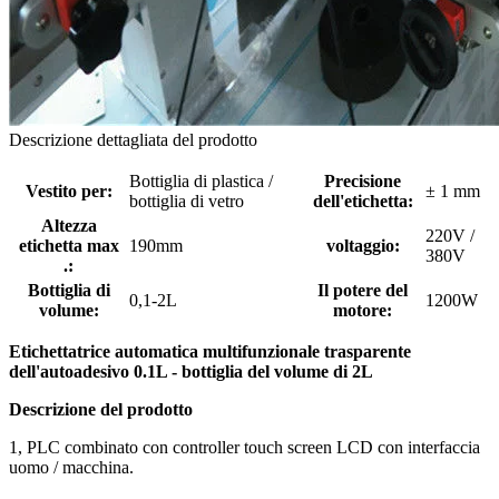
Descrizione dettagliata del prodotto
Bottiglia di plastica /
Precisione
Vestito per:
± 1 mm
bottiglia di vetro
dell'etichetta:
Altezza
220V /
etichetta max
190mm
voltaggio:
380V
.:
Bottiglia di
Il potere del
0,1-2L
1200W
volume:
motore:
Etichettatrice automatica multifunzionale trasparente
dell'autoadesivo 0.1L - bottiglia del volume di 2L
Descrizione del prodotto
1, PLC combinato con controller touch screen LCD con interfaccia
uomo / macchina.