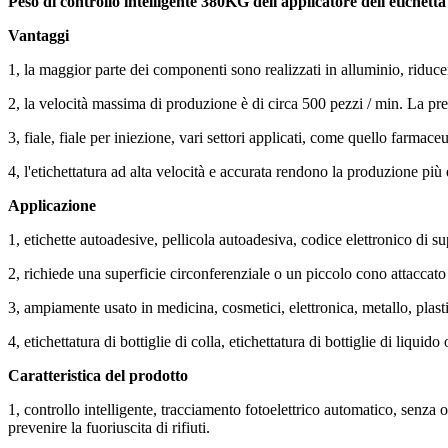
Peso di controllo intelligente 380KG dell'applicatore dell'etichetta
Vantaggi
1, la maggior parte dei componenti sono realizzati in alluminio, riduce
2, la velocità massima di produzione è di circa 500 pezzi / min. La pre
3, fiale, fiale per iniezione, vari settori applicati, come quello farmace
4, l'etichettatura ad alta velocità e accurata rendono la produzione più 
Applicazione
1, etichette autoadesive, pellicola autoadesiva, codice elettronico di su
2, richiede una superficie circonferenziale o un piccolo cono attaccato
3, ampiamente usato in medicina, cosmetici, elettronica, metallo, plastica
4, etichettatura di bottiglie di colla, etichettatura di bottiglie di liquido
Caratteristica del prodotto
1, controllo intelligente, tracciamento fotoelettrico automatico, senza 
prevenire la fuoriuscita di rifiuti.