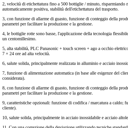
2, velocità di etichettatura fino a 500 bottiglie / minuto, risparmiando 
automaticamente positiva, stabilità dell'etichettatura del trasporto.
3, con funzione di allarme di guasto, funzione di conteggio della prod
parametri per facilitare la produzione e la gestione.
4, le bottiglie rotte sono basse, l'applicazione della tecnologia flessibile 
un centomillesimo.
5, alta stabilità, PLC Panasonic + touch screen + ago a occhio elettri
7 × 24 ore ad alta velocità.
6, salute solida, principalmente realizzata in alluminio e acciaio inoss
7, funzione di alimentazione automatica (in base alle esigenze del cli
considerata).
8, con funzione di allarme di guasto, funzione di conteggio della pro
parametri per facilitare la produzione e la gestione.
9, caratteristiche opzionali: funzione di codifica / marcatura a caldo
cliente).
10, salute solida, principalmente in acciaio inossidabile e acciaio alto
11, Con una correzione della deviazione utilizzando tecniche standard, 