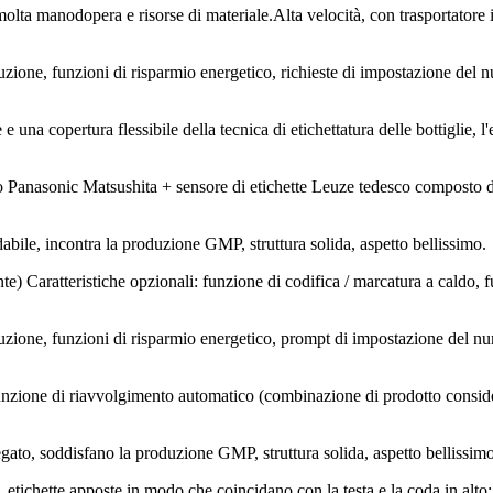
molta manodopera e risorse di materiale.Alta velocità, con trasportatore in
uzione, funzioni di risparmio energetico, richieste di impostazione del
e una copertura flessibile della tecnica di etichettatura delle bottiglie, l'et
co Panasonic Matsushita + sensore di etichette Leuze tedesco composto da
idabile, incontra la produzione GMP, struttura solida, aspetto bellissimo.
ente) Caratteristiche opzionali: funzione di codifica / marcatura a cald
duzione, funzioni di risparmio energetico, prompt di impostazione del n
; funzione di riavvolgimento automatico (combinazione di prodotto consid
legato, soddisfano la produzione GMP, struttura solida, aspetto bellissimo
etichette apposte in modo che coincidano con la testa e la coda in alto; s