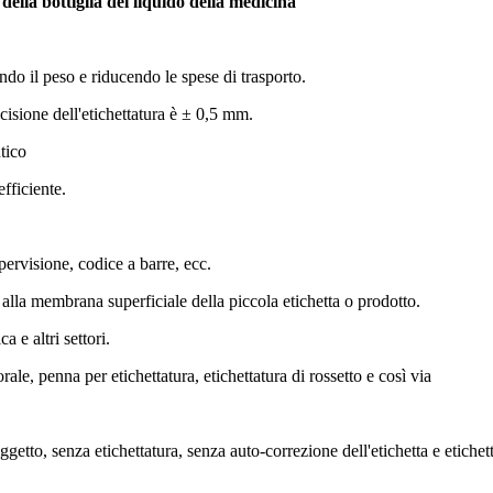
 della bottiglia del liquido della medicina
ndo il peso e riducendo le spese di trasporto.
cisione dell'etichettatura è ± 0,5 mm.
utico
efficiente.
pervisione, codice a barre, ecc.
 alla membrana superficiale della piccola etichetta o prodotto.
 e altri settori.
 orale, penna per etichettatura, etichettatura di rossetto e così via
oggetto, senza etichettatura, senza auto-correzione dell'etichetta e etich