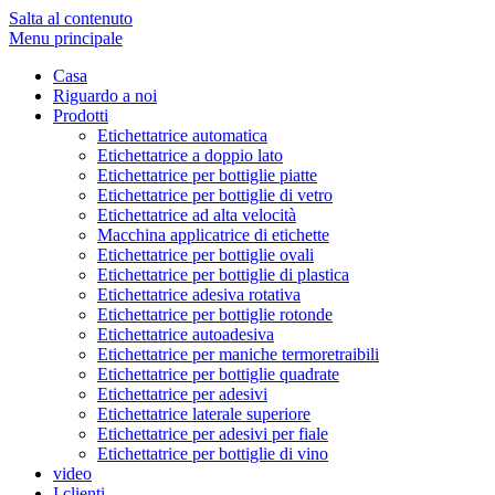
Salta al contenuto
Menu principale
Casa
Riguardo a noi
Prodotti
Etichettatrice automatica
Etichettatrice a doppio lato
Etichettatrice per bottiglie piatte
Etichettatrice per bottiglie di vetro
Etichettatrice ad alta velocità
Macchina applicatrice di etichette
Etichettatrice per bottiglie ovali
Etichettatrice per bottiglie di plastica
Etichettatrice adesiva rotativa
Etichettatrice per bottiglie rotonde
Etichettatrice autoadesiva
Etichettatrice per maniche termoretraibili
Etichettatrice per bottiglie quadrate
Etichettatrice per adesivi
Etichettatrice laterale superiore
Etichettatrice per adesivi per fiale
Etichettatrice per bottiglie di vino
video
I clienti