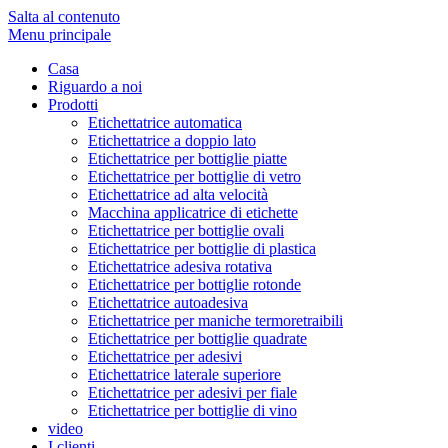
Salta al contenuto
Menu principale
Casa
Riguardo a noi
Prodotti
Etichettatrice automatica
Etichettatrice a doppio lato
Etichettatrice per bottiglie piatte
Etichettatrice per bottiglie di vetro
Etichettatrice ad alta velocità
Macchina applicatrice di etichette
Etichettatrice per bottiglie ovali
Etichettatrice per bottiglie di plastica
Etichettatrice adesiva rotativa
Etichettatrice per bottiglie rotonde
Etichettatrice autoadesiva
Etichettatrice per maniche termoretraibili
Etichettatrice per bottiglie quadrate
Etichettatrice per adesivi
Etichettatrice laterale superiore
Etichettatrice per adesivi per fiale
Etichettatrice per bottiglie di vino
video
I clienti