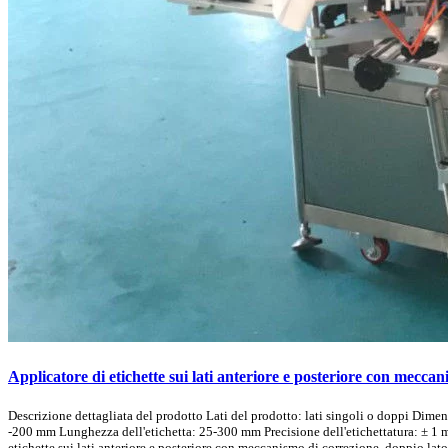
Applicatore di etichette sui lati anteriore e posteriore con mecca
Descrizione dettagliata del prodotto Lati del prodotto: lati singoli o doppi Dim
-200 mm Lunghezza dell'etichetta: 25-300 mm Precisione dell'etichettatura: ± 1 
etichette sui lati anteriore e posteriore con meccanismo di correzione, doppio lato 