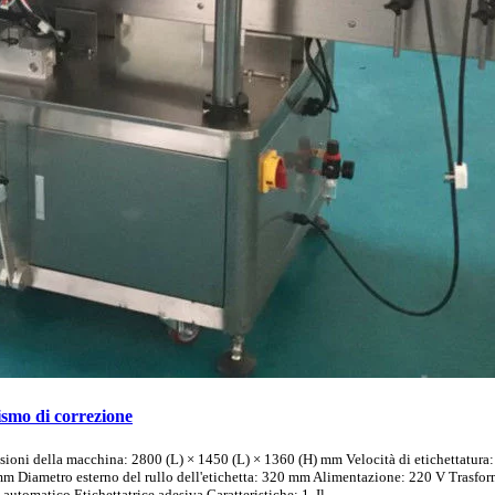
nismo di correzione
ensioni della macchina: 2800 (L) × 1450 (L) × 1360 (H) mm Velocità di etichettatura
mm Diametro esterno del rullo dell'etichetta: 320 mm Alimentazione: 220 V Trasfo
automatico Etichettatrice adesiva Caratteristiche: 1. Il ...