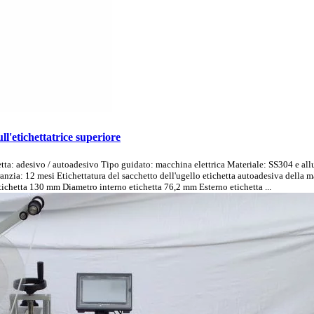
ull'etichettatrice superiore
tta: adesivo / autoadesivo Tipo guidato: macchina elettrica Materiale: SS304 e all
zia: 12 mesi Etichettatura del sacchetto dell'ugello etichetta autoadesiva della mac
ichetta 130 mm Diametro interno etichetta 76,2 mm Esterno etichetta ...