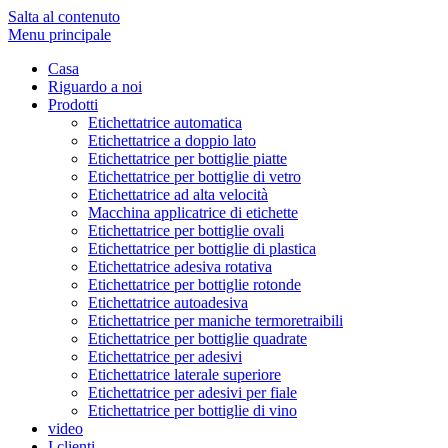
Salta al contenuto
Menu principale
Casa
Riguardo a noi
Prodotti
Etichettatrice automatica
Etichettatrice a doppio lato
Etichettatrice per bottiglie piatte
Etichettatrice per bottiglie di vetro
Etichettatrice ad alta velocità
Macchina applicatrice di etichette
Etichettatrice per bottiglie ovali
Etichettatrice per bottiglie di plastica
Etichettatrice adesiva rotativa
Etichettatrice per bottiglie rotonde
Etichettatrice autoadesiva
Etichettatrice per maniche termoretraibili
Etichettatrice per bottiglie quadrate
Etichettatrice per adesivi
Etichettatrice laterale superiore
Etichettatrice per adesivi per fiale
Etichettatrice per bottiglie di vino
video
I clienti