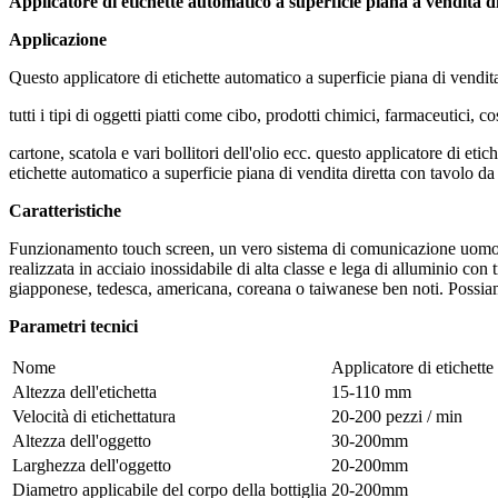
Applicatore di etichette automatico a superficie piana a vendita d
Applicazione
Questo applicatore di etichette automatico a superficie piana di vendita
tutti i tipi di oggetti piatti come cibo, prodotti chimici, farmaceutici, 
cartone, scatola e vari bollitori dell'olio ecc. questo applicatore di etic
etichette automatico a superficie piana di vendita diretta con tavolo da la
Caratteristiche
Funzionamento touch screen, un vero sistema di comunicazione uomo-mac
realizzata in acciaio inossidabile di alta classe e lega di alluminio c
giapponese, tedesca, americana, coreana o taiwanese ben noti. Possiamo
Parametri tecnici
Nome
Applicatore di etichette
Altezza dell'etichetta
15-110 mm
Velocità di etichettatura
20-200 pezzi / min
Altezza dell'oggetto
30-200mm
Larghezza dell'oggetto
20-200mm
Diametro applicabile del corpo della bottiglia
20-200mm