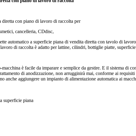
iretta con piano di lavoro di raccolta
 diretta con piano di lavoro di raccolta per
cosmetici, cancelleria, CDdisc,
hette automatico a superficie piana di vendita diretta con tavolo di lavoro 
voro di raccolta è adatto per lattine, cilindri, bottiglie piatte, superfici
china è facile da imparare e semplice da gestire. E il sistema di contr
on trattamento di anodizzazione, non arrugginirà mai, conforme ai requisi
 anche aggiungere un impianto di alimentazione automatica ai macchinari
 a superficie piana