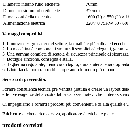
Diametro interno rullo etichette
76mm
Diametro esterno rullo etichette
350mm
Dimensioni della macchina
1600 (L) × 550 (L) × 
Alimentazione elettrica
220V 0.75KW 50 / 60HZ 
Vantaggi competitivi
1. Il nuovo design leader del settore, la qualità è più solida ed eccellen
2. La macchina è componenti strutturali semplici ed eleganti, garantis
3. Una gamma completa di scatola di sicurezza principale di sicurezza, 
4. Bottiglie sincrone, consegna e stalla.
5. Taglierina regolabile, manovra di taglio, durata utensile raddoppiata
6. L'interfaccia uomo-macchina, operando in modo più umano.
Servizio di prevendita:
Fornire consulenza tecnica pre-vendita gratuita e creare un layout dell
effettive esigenze della vostra fabbrica, assicuratevi che l'intero siste
Ci impegniamo a fornirti i prodotti più convenienti e di alta qualità e 
Etichetta:
etichettatrice adesiva, applicatore di etichette piatte
prodotti correlati