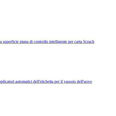
 a superficie piana di controllo intelligente per carta Scrach
licatori automatici dell'etichetta per il vassoio dell'uovo