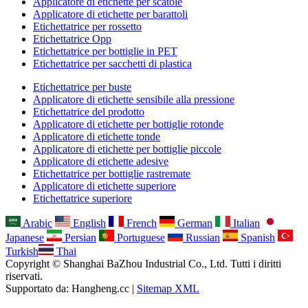
Applicatore di etichette per scatole
Applicatore di etichette per barattoli
Etichettatrice per rossetto
Etichettatrice Opp
Etichettatrice per bottiglie in PET
Etichettatrice per sacchetti di plastica
Etichettatrice per buste
Applicatore di etichette sensibile alla pressione
Etichettatrice del prodotto
Applicatore di etichette per bottiglie rotonde
Applicatore di etichette tonde
Applicatore di etichette per bottiglie piccole
Applicatore di etichette adesive
Etichettatrice per bottiglie rastremate
Applicatore di etichette superiore
Etichettatrice superiore
Arabic
English
French
German
Italian
Japanese
Persian
Portuguese
Russian
Spanish
Turkish
Thai
Copyright © Shanghai BaZhou Industrial Co., Ltd. Tutti i diritti
riservati.
Supportato da: Hangheng.cc |
Sitemap XML