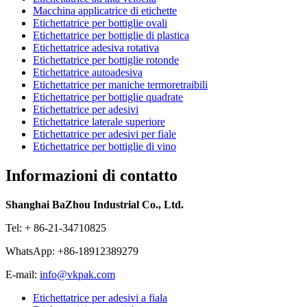
Macchina applicatrice di etichette
Etichettatrice per bottiglie ovali
Etichettatrice per bottiglie di plastica
Etichettatrice adesiva rotativa
Etichettatrice per bottiglie rotonde
Etichettatrice autoadesiva
Etichettatrice per maniche termoretraibili
Etichettatrice per bottiglie quadrate
Etichettatrice per adesivi
Etichettatrice laterale superiore
Etichettatrice per adesivi per fiale
Etichettatrice per bottiglie di vino
Informazioni di contatto
Shanghai BaZhou Industrial Co., Ltd.
Tel: + 86-21-34710825
WhatsApp: +86-18912389279
E-mail:
info@vkpak.com
Etichettatrice per adesivi a fiala