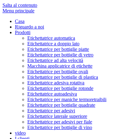
Salta al contenuto
Menu principale
Casa
Riguardo a noi
Prodotti
Etichettatrice automatica
Etichettatrice a doppio lato
Etichettatrice per bottiglie piatte
Etichettatrice per bottiglie di vetro
Etichettatrice ad alta velocità
Macchina applicatrice di etichette
Etichettatrice per bottiglie ovali
Etichettatrice per bottiglie di plastica
Etichettatrice adesiva rotativa
Etichettatrice per bottiglie rotonde
Etichettatrice autoadesiva
Etichettatrice per maniche termoretraibili
Etichettatrice per bottiglie quadrate
Etichettatrice per adesivi
Etichettatrice laterale superiore
Etichettatrice per adesivi per fiale
Etichettatrice per bottiglie di vino
video
I clienti