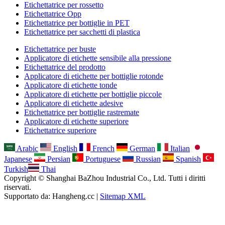
Etichettatrice per rossetto
Etichettatrice Opp
Etichettatrice per bottiglie in PET
Etichettatrice per sacchetti di plastica
Etichettatrice per buste
Applicatore di etichette sensibile alla pressione
Etichettatrice del prodotto
Applicatore di etichette per bottiglie rotonde
Applicatore di etichette tonde
Applicatore di etichette per bottiglie piccole
Applicatore di etichette adesive
Etichettatrice per bottiglie rastremate
Applicatore di etichette superiore
Etichettatrice superiore
Arabic
English
French
German
Italian
Japanese
Persian
Portuguese
Russian
Spanish
Turkish
Thai
Copyright © Shanghai BaZhou Industrial Co., Ltd. Tutti i diritti
riservati.
Supportato da: Hangheng.cc |
Sitemap XML