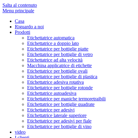
Salta al contenuto
Menu principale
Casa
Riguardo a noi
Prodotti
Etichettatrice automatica
Etichettatrice a doppio lato
Etichettatrice per bottiglie piatte
Etichettatrice per bottiglie di vetro
Etichettatrice ad alta velocità
Macchina applicatrice di etichette
Etichettatrice per bottiglie ovali
Etichettatrice per bottiglie di plastica
Etichettatrice adesiva rotativa
Etichettatrice per bottiglie rotonde
Etichettatrice autoadesiva
Etichettatrice per maniche termoretraibili
Etichettatrice per bottiglie quadrate
Etichettatrice per adesivi
Etichettatrice laterale superiore
Etichettatrice per adesivi per fiale
Etichettatrice per bottiglie di vino
video
I clienti