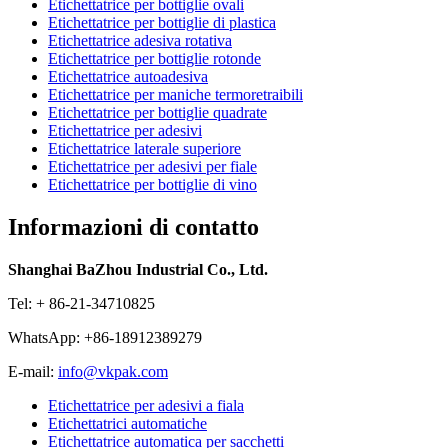
Etichettatrice per bottiglie ovali
Etichettatrice per bottiglie di plastica
Etichettatrice adesiva rotativa
Etichettatrice per bottiglie rotonde
Etichettatrice autoadesiva
Etichettatrice per maniche termoretraibili
Etichettatrice per bottiglie quadrate
Etichettatrice per adesivi
Etichettatrice laterale superiore
Etichettatrice per adesivi per fiale
Etichettatrice per bottiglie di vino
Informazioni di contatto
Shanghai BaZhou Industrial Co., Ltd.
Tel: + 86-21-34710825
WhatsApp: +86-18912389279
E-mail:
info@vkpak.com
Etichettatrice per adesivi a fiala
Etichettatrici automatiche
Etichettatrice automatica per sacchetti