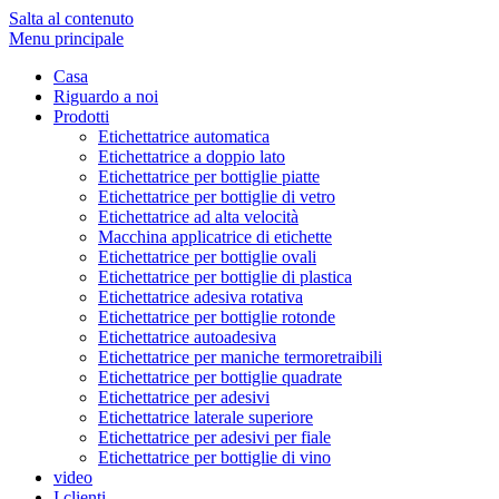
Salta al contenuto
Menu principale
Casa
Riguardo a noi
Prodotti
Etichettatrice automatica
Etichettatrice a doppio lato
Etichettatrice per bottiglie piatte
Etichettatrice per bottiglie di vetro
Etichettatrice ad alta velocità
Macchina applicatrice di etichette
Etichettatrice per bottiglie ovali
Etichettatrice per bottiglie di plastica
Etichettatrice adesiva rotativa
Etichettatrice per bottiglie rotonde
Etichettatrice autoadesiva
Etichettatrice per maniche termoretraibili
Etichettatrice per bottiglie quadrate
Etichettatrice per adesivi
Etichettatrice laterale superiore
Etichettatrice per adesivi per fiale
Etichettatrice per bottiglie di vino
video
I clienti