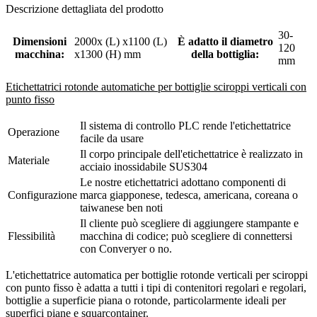
Descrizione dettagliata del prodotto
30-
Dimensioni
2000x (L) x1100 (L)
È adatto il diametro
120
macchina:
x1300 (H) mm
della bottiglia:
mm
Etichettatrici rotonde automatiche per bottiglie sciroppi verticali con
punto fisso
Il sistema di controllo PLC rende l'etichettatrice
Operazione
facile da usare
Il corpo principale dell'etichettatrice è realizzato in
Materiale
acciaio inossidabile SUS304
Le nostre etichettatrici adottano componenti di
Configurazione
marca giapponese, tedesca, americana, coreana o
taiwanese ben noti
Il cliente può scegliere di aggiungere stampante e
Flessibilità
macchina di codice; può scegliere di connettersi
con Converyer o no.
L'etichettatrice automatica per bottiglie rotonde verticali per sciroppi
con punto fisso è adatta a tutti i tipi di contenitori regolari e regolari,
bottiglie a superficie piana o rotonde, particolarmente ideali per
superfici piane e squarcontainer.