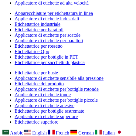
Applicatore di etichette ad alta velocità
Apparecchiature per etichettatura in linea
Applicatore di etichette industriali
Etichettatrice industriale
Etichettatrice per barattoli
Applicatore di etichette per scatole
Applicatore di etichette per barattoli
Etichettatrice per rossetto
Etichettatrice Opp
Etichettatrice per bottiglie in PET
Etichettatrice per sacchetti di plastica
Etichettatrice per buste
Applicatore di etichette sensibile alla pressione
Etichettatrice del prodotto
Applicatore di etichette per bottiglie rotonde
Applicatore di etichette tonde
Applicatore di etichette per bottiglie piccole
Applicatore di etichette adesive
Etichettatrice per bottiglie rastremate
Applicatore di etichette superiore
Etichettatrice superiore
Arabic
English
French
German
Italian