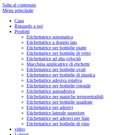
Salta al contenuto
Menu principale
Casa
Riguardo a noi
Prodotti
Etichettatrice automatica
Etichettatrice a doppio lato
Etichettatrice per bottiglie piatte
Etichettatrice per bottiglie di vetro
Etichettatrice ad alta velocità
Macchina applicatrice di etichette
Etichettatrice per bottiglie ovali
Etichettatrice per bottiglie di plastica
Etichettatrice adesiva rotativa
Etichettatrice per bottiglie rotonde
Etichettatrice autoadesiva
Etichettatrice per maniche termoretraibili
Etichettatrice per bottiglie quadrate
Etichettatrice per adesivi
Etichettatrice laterale superiore
Etichettatrice per adesivi per fiale
Etichettatrice per bottiglie di vino
video
I clienti