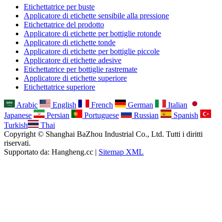
Etichettatrice per buste
Applicatore di etichette sensibile alla pressione
Etichettatrice del prodotto
Applicatore di etichette per bottiglie rotonde
Applicatore di etichette tonde
Applicatore di etichette per bottiglie piccole
Applicatore di etichette adesive
Etichettatrice per bottiglie rastremate
Applicatore di etichette superiore
Etichettatrice superiore
Arabic
English
French
German
Italian
Japanese
Persian
Portuguese
Russian
Spanish
Turkish
Thai
Copyright © Shanghai BaZhou Industrial Co., Ltd. Tutti i diritti
riservati.
Supportato da: Hangheng.cc |
Sitemap XML