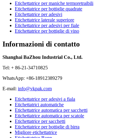
Etichettatrice per maniche termoretraibili
Etichettatrice per bottiglie quadrate
Etichettatrice per adesivi
Etichettatrice laterale superiore
Etichettatrice per adesivi per fiale
Etichettatrice per bottiglie di vino
Informazioni di contatto
Shanghai BaZhou Industrial Co., Ltd.
Tel: + 86-21-34710825
WhatsApp: +86-18912389279
E-mail:
info@vkpak.com
Etichettatrice per adesivi a fiala
Etichettatrici automatiche
Etichettatrice automatica per sacchetti
Etichettatrice automatica per scatole
Etichettatrice per sacchetti
Etichettatrice per bottiglie di birra
Migliore etichettatrice
Etichettatrice Bopp