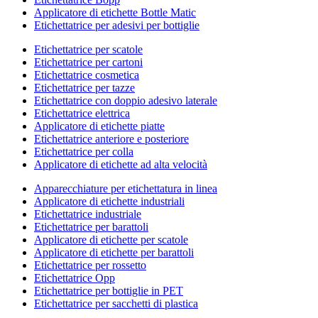
Applicatore di etichette Bottle Matic
Etichettatrice per adesivi per bottiglie
Etichettatrice per scatole
Etichettatrice per cartoni
Etichettatrice cosmetica
Etichettatrice per tazze
Etichettatrice con doppio adesivo laterale
Etichettatrice elettrica
Applicatore di etichette piatte
Etichettatrice anteriore e posteriore
Etichettatrice per colla
Applicatore di etichette ad alta velocità
Apparecchiature per etichettatura in linea
Applicatore di etichette industriali
Etichettatrice industriale
Etichettatrice per barattoli
Applicatore di etichette per scatole
Applicatore di etichette per barattoli
Etichettatrice per rossetto
Etichettatrice Opp
Etichettatrice per bottiglie in PET
Etichettatrice per sacchetti di plastica