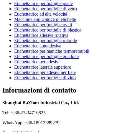
Etichettatrice per bottiglie piatte
Etichettatrice per bottiglie di vetro
Etichettatrice ad alta velocità
Macchina applicatrice di etichette
Etichettatrice per bottiglie ovali
Etichettatrice per bottiglie di plastica
Etichettatrice adesiva rotativa
Etichettatrice per bottiglie rotonde
Etichettatrice autoadesiva
Etichettatrice per maniche termoretraibili
Etichettatrice per bottiglie quadrate
Etichettatrice per adesivi
Etichettatrice laterale superiore
Etichettatrice per adesivi per fiale
Etichettatrice per bottiglie di vino
Informazioni di contatto
Shanghai BaZhou Industrial Co., Ltd.
Tel: + 86-21-34710825
WhatsApp: +86-18912389279