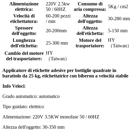
Alimentazione
220V 2.5kw
Consumo di
5Kg / cm2
elettrica:
50 / 60HZ
aria compressa:
Velocità di
60-200 pezzi
Altezza
30-280 mm
etichettatura:
/ min
dell'oggetto:
Spessore
Altezza
20-200mm
5-150 mm
dell'oggetto:
dell'etichetta:
HY
Lunghezza
Motore del
25-300 mm
dell'etichetta:
trasportatore:
（Taiwan）
HY
Cambio del motore
del trasportatore:
（Taiwan）
Applicatore di etichette adesive per bottiglie quadrate in
barattolo da 25 kg, etichettatrice con biberon a velocità stabile
Info Veloci
:
Grado automatico: automatico
Tipo guidato: elettrico
Alimentazione: 220V 3.5KW monofase 50 / 60HZ
Altezza dell'oggetto: 30-350 mm