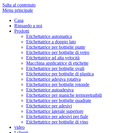
Salta al contenuto
Menu principale
Casa
Riguardo a noi
Prodotti
Etichettatrice automatica
Etichettatrice a doppio lato
Etichettatrice per bottiglie piatte
Etichettatrice per bottiglie di vetro
Etichettatrice ad alta velocità
Macchina applicatrice di etichette
Etichettatrice per bottiglie ovali
Etichettatrice per bottiglie di plastica
Etichettatrice adesiva rotativa
Etichettatrice per bottiglie rotonde
Etichettatrice autoadesiva
Etichettatrice per maniche termoretraibili
Etichettatrice per bottiglie quadrate
Etichettatrice per adesivi
Etichettatrice laterale superiore
Etichettatrice per adesivi per fiale
Etichettatrice per bottiglie di vino
video
I clienti