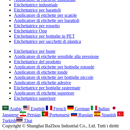
Etichettatrice industriale
Etichettatrice per barattoli
Applicatore di etichette per scatole
Applicatore di etichette per barattoli
Etichettatrice per rossetto
Etichettatrice Opp
Etichettatrice per bottiglie in PET
Etichettatrice per sacchetti di plastica
Etichettatrice per buste
Applicatore di etichette sensibile alla pressione
Etichettatrice del prodotto
Applicatore di etichette per bottiglie rotonde
Applicatore di etichette tonde
Applicatore di etichette per bottiglie piccole
Applicatore di etichette adesive
Etichettatrice per bottiglie rastremate
Applicatore di etichette superiore
Etichettatrice superiore
Arabic
English
French
German
Italian
Japanese
Persian
Portuguese
Russian
Spanish
Turkish
Thai
Copyright © Shanghai BaZhou Industrial Co., Ltd. Tutti i diritti